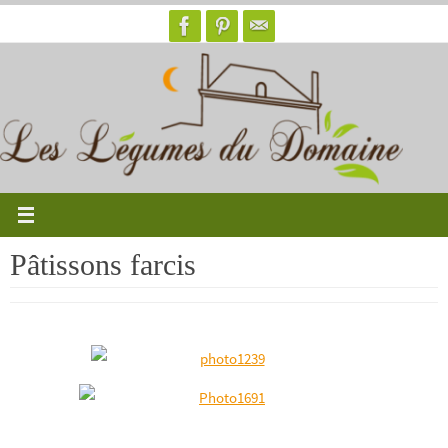
Passer
vers
le
contenu
Pâtissons farcis